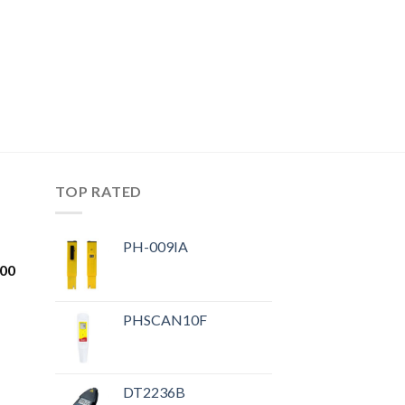
TOP RATED
PH-009IA
.00
PHSCAN10F
DT2236B