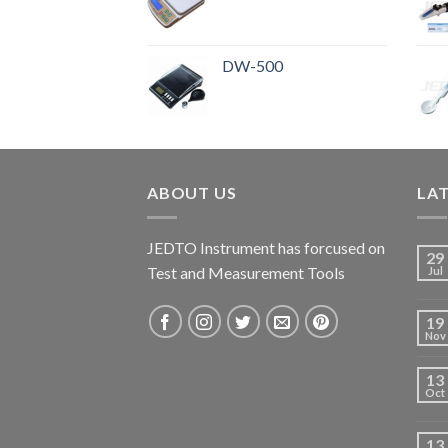
DW-500
ABOUT US
LA
JEDTO Instrument has forcused on
29
Test and Measurement Tools
Jul
19
Nov
13
Oct
13