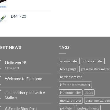
DMT-20
TEST NEWS
TAGS
anemometer
distance meter
Hello world!
1
Comment
force gauge
grain moisture meter
hardness tester
Welcome to Flatsome
infrared thermometer
Just another post with A
ir thermometer
Jedto
Gallery
moisture meter
paper moisture m
A Simple Blog Post
pH Meter
push-pull gauge