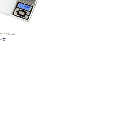
อุปกรณ์แลป
500