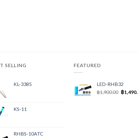
T SELLING
FEATURED
KL-3385
LED-RHB32
฿
1,900.00
฿
1,490
KS-11
RHBS-10ATC