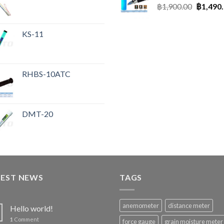
฿
1,900.00
฿
1,490
KS-11
RHBS-10ATC
DMT-20
TEST NEWS
TAGS
anemometer
distance meter
Hello world!
1
Comment
force gauge
grain moisture meter