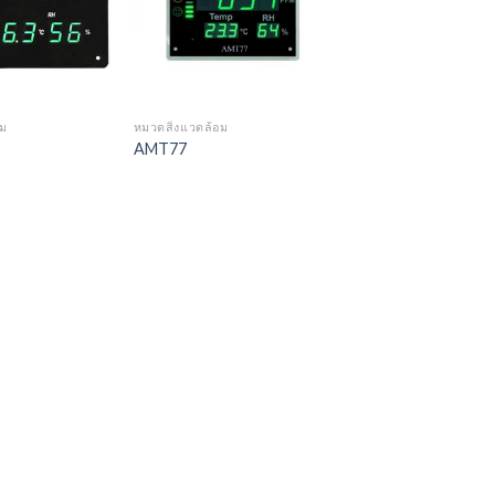
อม
หมวดสิ่งแวดล้อม
AMT77