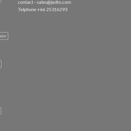
contact - sales@jedto.com
Telphone +66 25316293
eter