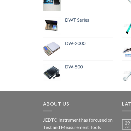
DWT Series
DW-2000
DW-500
ABOUT US
LA
JEDTO Instrument has forcused on
29
Test and Measurement Tools
Jul