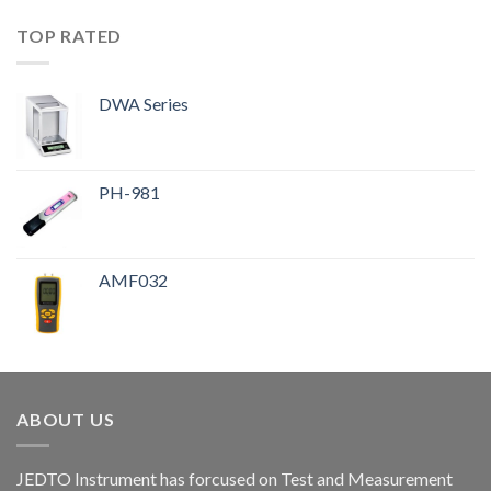
TOP RATED
DWA Series
PH-981
AMF032
ABOUT US
JEDTO Instrument has forcused on Test and Measurement