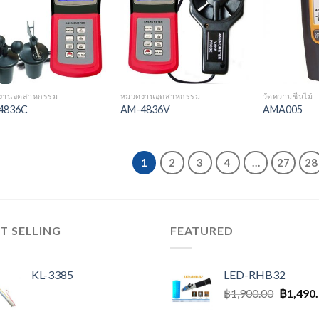
Wishlist
Wishlist
งานอุตสาหกรรม
หมวดงานอุตสาหกรรม
วัดความชื้นไม้
4836C
AM-4836V
AMA005
1
2
3
4
…
27
28
T SELLING
FEATURED
KL-3385
LED-RHB32
฿
1,900.00
฿
1,490