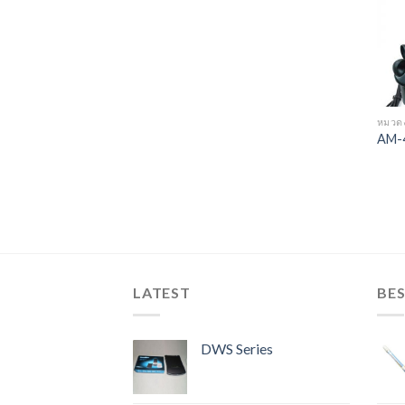
หมวด
AM-
LATEST
BES
DWS Series