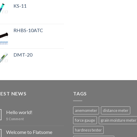
KS-11
RHBS-10ATC
DMT-20
TEST NEWS
TAGS
anemometer
distance meter
Hello world!
1
Comment
force gauge
grain moisture meter
hardness tester
Welcome to Flatsome