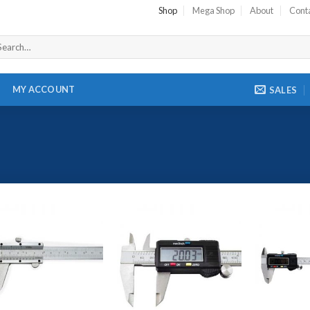
Shop
Mega Shop
About
Cont
MY ACCOUNT
SALES
Add to
Add to
Wishlist
Wishlist