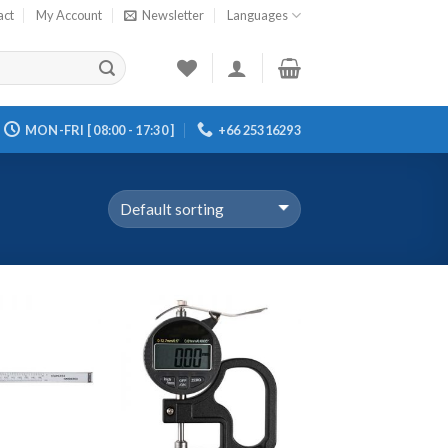
act
My Account
Newsletter
Languages
MON-FRI [ 08:00 - 17:30 ]
+66 25316293
Add to
Add to
Wishlist
Wishlist