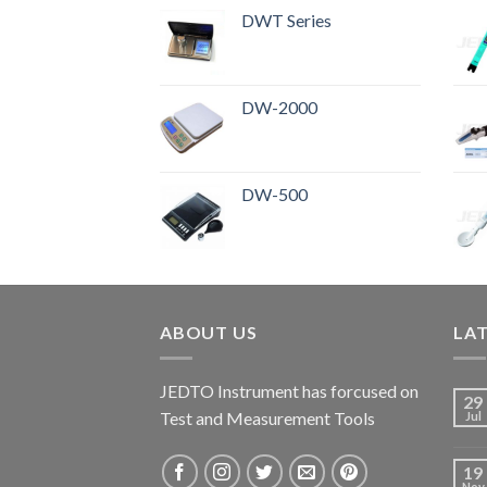
DWT Series
DW-2000
DW-500
ABOUT US
LA
JEDTO Instrument has forcused on
29
Test and Measurement Tools
Jul
19
Nov