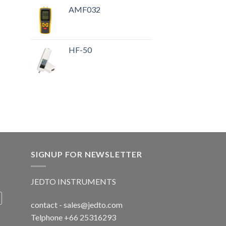
AMF032
HF-50
SIGNUP FOR NEWSLETTER
JEDTO INSTRUMENTS
contact - sales@jedto.com
Telphone +66 25316293