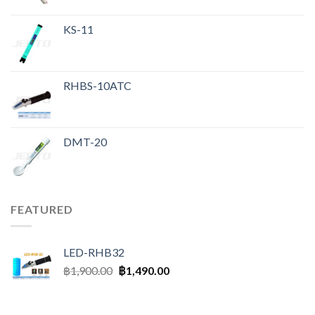
KS-11
RHBS-10ATC
DMT-20
FEATURED
LED-RHB32
฿
1,900.00
฿
1,490.00