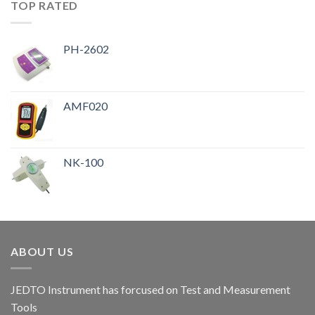
TOP RATED
PH-2602
AMF020
NK-100
ABOUT US
JEDTO Instrument has forcused on Test and Measurement
Tools