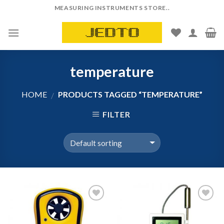
Skip
MEASURING INSTRUMENTS STORE..
to
content
temperature
HOME
PRODUCTS TAGGED “TEMPERATURE”
/
FILTER
Add to
Add to
Wishlist
Wishlist