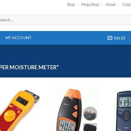
Shop
Mega Shop
About
Cont
MY ACCOUNT
SALES
PER MOISTURE METER”
Add to
Add to
Wishlist
Wishlist