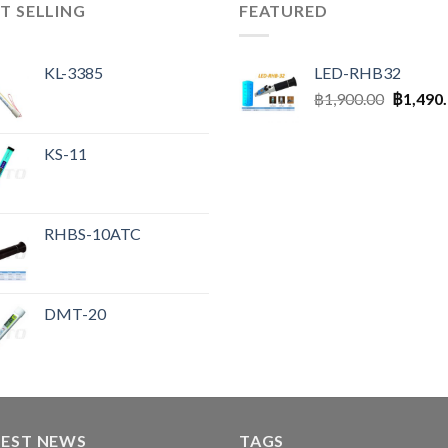
T SELLING
FEATURED
KL-3385
LED-RHB32
฿
1,900.00
฿
1,490
KS-11
RHBS-10ATC
DMT-20
TEST NEWS
TAGS