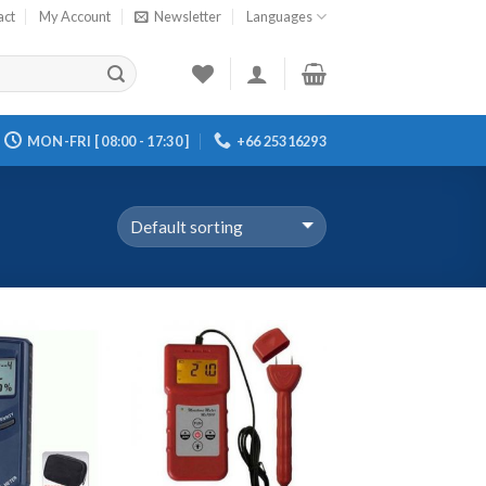
act
My Account
Newsletter
Languages
MON-FRI [ 08:00 - 17:30 ]
+66 25316293
Add to
Add to
Wishlist
Wishlist