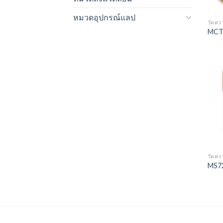
หมวดอุปกรณ์แลป
วัดคว
MCT
วัดคว
MS7