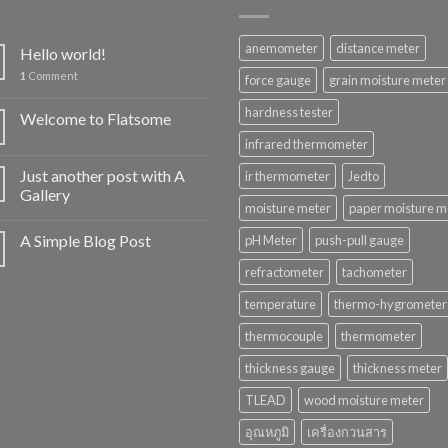
anemometer
distance meter
Hello world!
1
Comment
force gauge
grain moisture meter
hardness tester
Welcome to Flatsome
infrared thermometer
Just another post with A
ir thermometer
Jedto
Gallery
moisture meter
paper moisture m
A Simple Blog Post
pH Meter
push-pull gauge
refractometer
tachometer
temperature
thermo-hygrometer
thermocouple
thermometer
thickness gauge
thickness meter
TLEAD
wood moisture meter
อุณหภูมิ
เครื่องกวนสาร