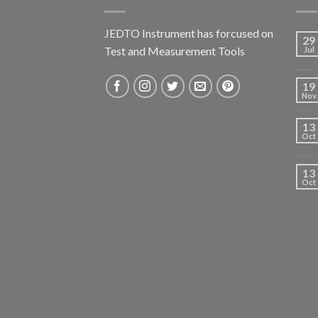
JEDTO Instrument has forcused on
29
Test and Measurement Tools
Jul
19
Nov
13
Oct
13
Oct