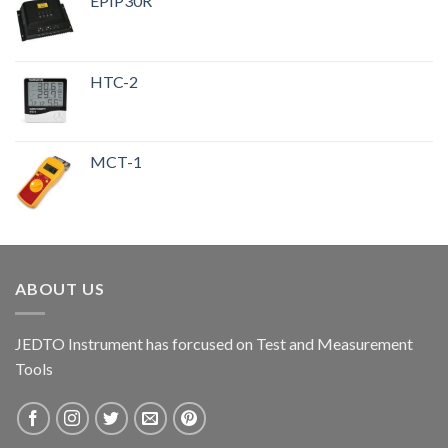
EPIP30R
HTC-2
MCT-1
ABOUT US
JEDTO Instrument has forcused on Test and Measurement
Tools