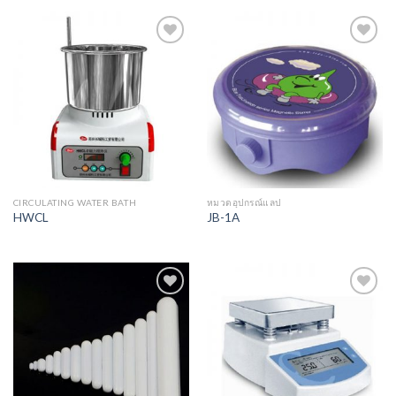
Add to
Add to
Wishlist
Wishlist
CIRCULATING WATER BATH
หมวดอุปกรณ์แลป
HWCL
JB-1A
Add to
Add to
Wishlist
Wishlist