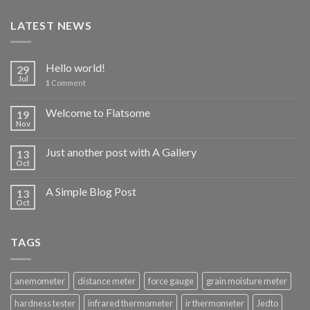
LATEST NEWS
Hello world!
29
Jul
1
Comment
Welcome to Flatsome
19
Nov
Just another post with A Gallery
13
Oct
A Simple Blog Post
13
Oct
TAGS
anemometer
distance meter
force gauge
grain moisture meter
hardness tester
infrared thermometer
ir thermometer
Jedto