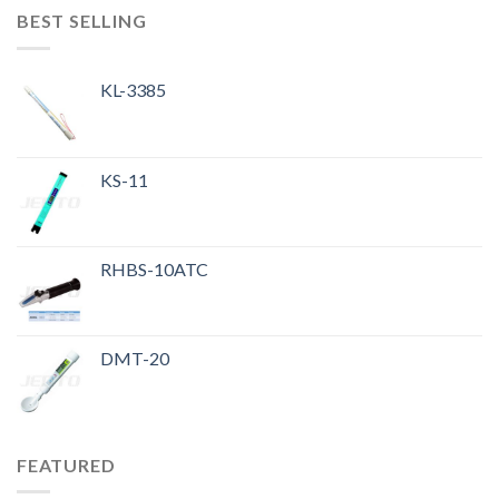
BEST SELLING
KL-3385
KS-11
RHBS-10ATC
DMT-20
FEATURED