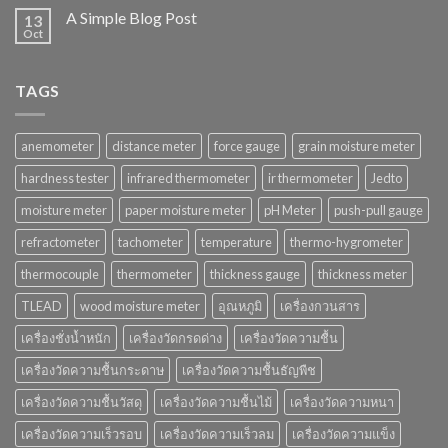
A Simple Blog Post
13
Oct
TAGS
anemometer
distance meter
force gauge
grain moisture meter
hardness tester
infrared thermometer
ir thermometer
Jedto
moisture meter
paper moisture meter
pH Meter
push-pull gauge
refractometer
tachometer
temperature
thermo-hygrometer
thermocouple
thermometer
thickness gauge
thickness meter
TLEAD
wood moisture meter
อุณหภูมิ
เครื่องกวนสาร
เครื่องชั่งน้ำหนัก
เครื่องวัดกรดด่าง
เครื่องวัดความชื้น
เครื่องวัดความชื้นกระดาษ
เครื่องวัดความชื้นธัญพืช
เครื่องวัดความชื้นวัสดุ
เครื่องวัดความชื้นไม้
เครื่องวัดความหนา
เครื่องวัดความเร็วรอบ
เครื่องวัดความเร็วลม
เครื่องวัดความแข็ง